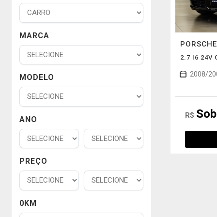
MARCA
PORSCH
2.7 I6 24
2008/20
MODELO
Sob
R$
ANO
PREÇO
0KM