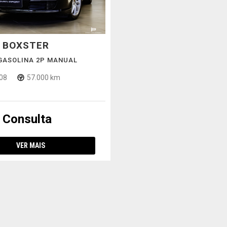
BOXSTER
E
V GASOLINA 2P MANUAL
08
57.000 km
 Consulta
VER MAIS