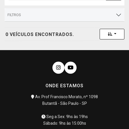
FILTROS
Toggle 
0 VEÍCULOS ENCONTRADOS.
ONDE ESTAMOS
Av. Prof Francisco Morato, nº 1098
Butantã - São Paulo - SP
Seg a Sex: 9hs às 19hs
Sábado: 9hs às 15:00hs